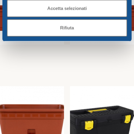
Accetta selezionati
Rifiuta
Cassetta c/sottovaso
Cassetta c/sottovaso
Campana
Campana
Greentime
Greentime
8,33
€
6,89
€
Aggiungi Al Carrello
Aggiungi Al Carrello