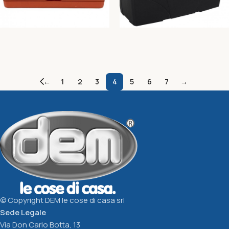
Cassetta c/sottovaso
Cassetta attrezzi L BRICO
Campana
Nero
←
1
2
3
4
5
6
7
→
Greentime
Greentime
5,15
€
17,90
€
Aggiungi Al Carrello
Aggiungi Al Carrello
© Copyright DEM le cose di casa srl
Sede Legale
Via Don Carlo Botta, 13