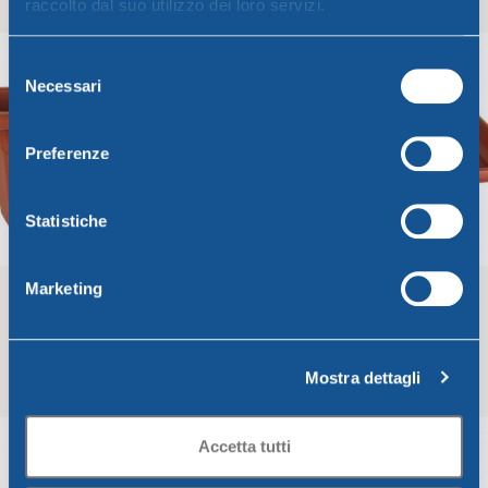
Greentime
Greentime
raccolto dal suo utilizzo dei loro servizi.
8,91
€
6,69
€
Aggiungi Al Carrello
Aggiungi Al Carrello
Selezione
Necessari
del
consenso
Preferenze
Statistiche
Marketing
Cassetta Campana
Sottovaso per fioriera
Campana
Mostra dettagli
Greentime
Greentime
14,25
€
4,34
€
Aggiungi Al Carrello
Aggiungi Al Carrello
Accetta tutti