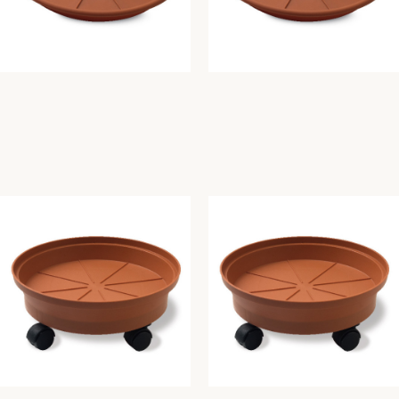
SOTTOVASO GREENTIME
SOTTOVASO GREENTIME
DIAM. CM. 32 cotto
DIAM. CM. 45 cotto
Greentime
Greentime
1,61
€
5,22
€
Aggiungi Al Carrello
Aggiungi Al Carrello