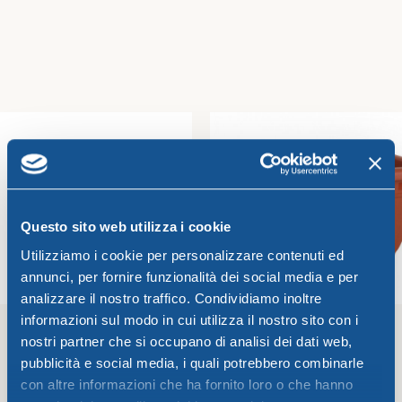
Sottovaso con ruote cm. 28
Sottovaso con ruote cm.37
Greentime
Greentime
5,03
€
15,68
€
Aggiungi Al Carrello
Aggiungi Al Carrello
Questo sito web utilizza i cookie
Utilizziamo i cookie per personalizzare contenuti ed
annunci, per fornire funzionalità dei social media e per
analizzare il nostro traffico. Condividiamo inoltre
informazioni sul modo in cui utilizza il nostro sito con i
nostri partner che si occupano di analisi dei dati web,
pubblicità e social media, i quali potrebbero combinarle
Sottovaso con ruote cm.32
Sottovaso per cassetta
Campana
con altre informazioni che ha fornito loro o che hanno