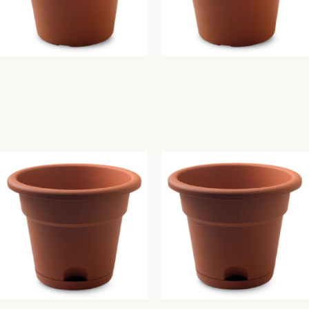
VASO GREENTIME 30 x h 24
VASO GREENTIME 35 x h 29
cm cotto
cm cotto
Greentime
Greentime
3,27
€
4,08
€
Aggiungi Al Carrello
Aggiungi Al Carrello