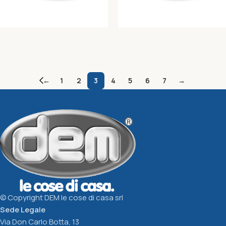
SOTTOVASO GREENTIME
SOTTOVASO GREENTIME
DIAM.CM.20 cotto
DIAM.CM.24 cotto
←
1
2
3
4
5
6
7
→
Greentime
Greentime
1,02
€
1,32
€
Aggiungi Al Carrello
Aggiungi Al Carrello
© Copyright DEM le cose di casa srl
Sede Legale
Via Don Carlo Botta, 13