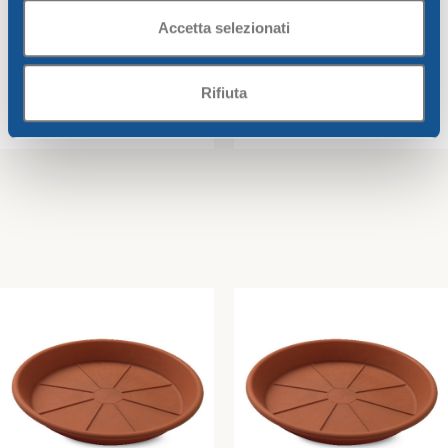
Accetta selezionati
Rifiuta
CIOTOLA GREENTIME 50 x h
SOTTOVASO GREENTIME
16,5 cm
DIAM. CM. 16 cotto
Greentime
Greentime
7,43
€
0,72
€
Aggiungi Al Carrello
Aggiungi Al Carrello