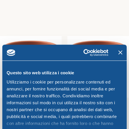
VASO C/ RISERVA
VASO C/RISERVA GREENTIME
GREENTIME 22 x h 18 cm
45 x h 36 cm cotto
Greentime
Greentime
cotto
2,54
€
12,65
€
Aggiungi Al Carrello
Aggiungi Al Carrello
Questo sito web utilizza i cookie
Utilizziamo i cookie per personalizzare contenuti ed
annunci, per fornire funzionalità dei social media e per
analizzare il nostro traffico. Condividiamo inoltre
informazioni sul modo in cui utilizza il nostro sito con i
nostri partner che si occupano di analisi dei dati web,
pubblicità e social media, i quali potrebbero combinarle
VASO C/RISERVA GREENTIME
VASO C/RISERVA GREENTIME
30 x h 24 cm cotto
DIAM. 65 x h 50 cm cotto
con altre informazioni che ha fornito loro o che hanno