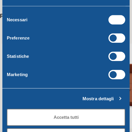
Selezione
Potrebbero interessarti anche
Necessari
del
consenso
Preferenze
Statistiche
Marketing
Mostra dettagli
Accetta tutti