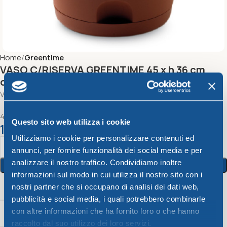
Home
Greentime
VASO C/RISERVA GREENTIME 45 x h 36 cm
cotto
Vaso C/Riserva Greentime
45 x h 36 cm
Questo sito web utilizza i cookie
12,65
€
Utilizziamo i cookie per personalizzare contenuti ed
annunci, per fornire funzionalità dei social media e per
analizzare il nostro traffico. Condividiamo inoltre
Aggiungi Al Carrello
informazioni sul modo in cui utilizza il nostro sito con i
Peso
Color
Capacità
nostri partner che si occupano di analisi dei dati web,
pubblicità e social media, i quali potrebbero combinarle
con altre informazioni che ha fornito loro o che hanno
1000 g
Cotto
–
raccolto dal suo utilizzo dei loro servizi.