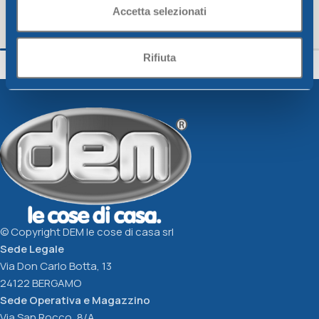
Accetta selezionati
VASO GREENTIME 18 x h 14,5 cm cotto
SOTTOVASO GREEN
cotto
Rifiuta
Greentime
Greentime
1,57
€
1,16
€
Aggiungi Al Carrello
Aggiungi Al Carrello
© Copyright DEM le cose di casa srl
Sede Legale
Via Don Carlo Botta, 13
24122 BERGAMO
Sede Operativa e Magazzino
Via San Rocco, 8/A