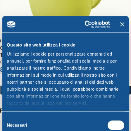
Home
Unica
Questo sito web utilizza i cookie
Caraffa Graduata c/coperchio verde lime Lt.
1,5
Utilizziamo i cookie per personalizzare contenuti ed
annunci, per fornire funzionalità dei social media e per
Caraffa Graduata C/ Coperchio
8,21
€
analizzare il nostro traffico. Condividiamo inoltre
informazioni sul modo in cui utilizza il nostro sito con i
nostri partner che si occupano di analisi dei dati web,
pubblicità e social media, i quali potrebbero combinarle
Aggiungi Al Carrello
con altre informazioni che ha fornito loro o che hanno
raccolto dal suo utilizzo dei loro servizi.
Potrebbero interessarti anche
Selezione
Necessari
del