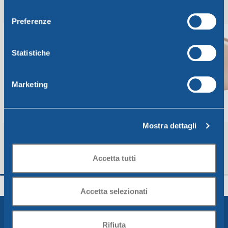
consenso
Preferenze
Statistiche
Marketing
Mostra dettagli
Accetta tutti
Colapasta diam. Cm30 verde lime
Imbuto diam. Cm15x
Unica
Unica
Accetta selezionati
3,94
€
2,00
€
Aggiungi Al Carrello
Aggiungi Al Carrello
Rifiuta