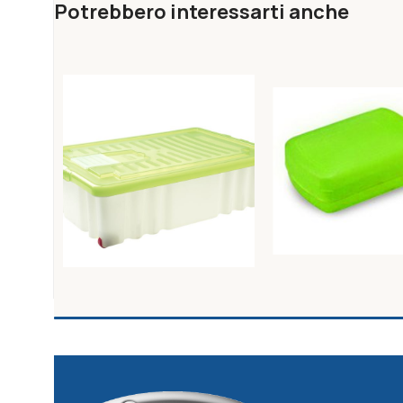
Potrebbero interessarti anche
SCATOLA MODULARE
PORTASAPONE cm10,
60X40X16 C/COP.FR.
h 4- LINEA UNICA
Unica Riponimento
Unica Riponimento
13,18
€
1,07
€