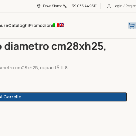
Dove Siamo
+39 035 4495111
Login / Regist
hure
Cataloghi
Promozioni
tro cm28xh25, capacità lt.8 verde lime
o diametro cm28xh25,
metro cm28xh25, capacitÃ lt.8
l Carrello