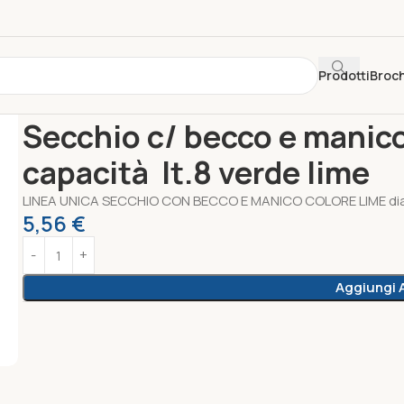
Prodotti
Broc
Home
Unica Riponimento
Secchio c/ becco e manico diame
Secchio c/ becco e manic
capacità lt.8 verde lime
LINEA UNICA SECCHIO CON BECCO E MANICO COLORE LIME dia
5,56
€
Aggiungi A