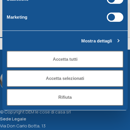
Marketing
SCATOLA MODULARE 60X40X16
Secchio c/ becco e
C/COP.FR.
cm28xh25, capacità 
Mostra dettagli
Unica Riponimento
Unica Riponimento
13,18
€
5,56
€
Accetta tutti
Scegli
Aggiungi Al Carrello
Accetta selezionati
Rifiuta
© Copyright DEM le cose di casa srl
Sede Legale
Via Don Carlo Botta, 13