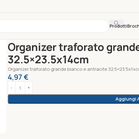
Prodotti
Broc
Home
Unica Riponimento
Organizer traforato grande bianc
Organizer traforato grande
32.5×23.5x14cm
Organizer traforato grande bianco e antracite 32.5×23.5x14
4,97
€
Aggiungi A