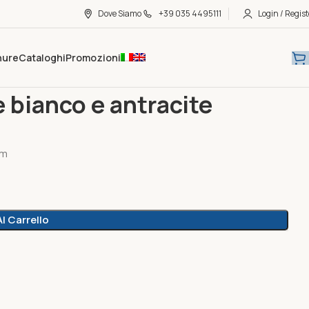
Dove Siamo
+39 035 4495111
Login / Regist
hure
Cataloghi
Promozioni
o e antracite 32.5×23.5x14cm
 bianco e antracite
cm
l Carrello