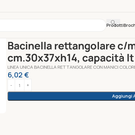
Prodotti
Broc
Home
Unica Riponimento
Bacinella rettangolare c/manici m
Bacinella rettangolare c/
cm.30x37xh14, capacità lt.
LINEA UNICA BACINELLA RETTANGOLARE CON MANICI COLORE 
6,02
€
Aggiungi A