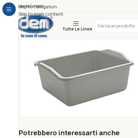
Azienda
Skip to navigation
Contatti
Skip to main content
Tutte Le Linee
Potrebbero interessarti anche