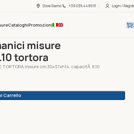
Dove Siamo
+39 035 4495111
Login / Regist
hure
Cataloghi
Promozioni
isure cm.30x37xh14, capacità lt.10 tortora
manici misure
10 tortora
TORTORA misure cm.30x37xh14, capacitÃ lt.10
l Carrello