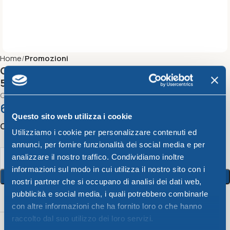
Home
Promozioni
CONTENITORE ERMETICO RETTANGOLARE
5LT
Contenitore ermetico rettangolare 5lt (fucsia, lime e verde)
6,37
€
Questo sito web utilizza i cookie
Color
Utilizziamo i cookie per personalizzare contenuti ed
annunci, per fornire funzionalità dei social media e per
analizzare il nostro traffico. Condividiamo inoltre
informazioni sul modo in cui utilizza il nostro sito con i
Aggiungi Al Carrello
nostri partner che si occupano di analisi dei dati web,
pubblicità e social media, i quali potrebbero combinarle
Peso
Color
Capacità
con altre informazioni che ha fornito loro o che hanno
raccolto dal suo utilizzo dei loro servizi.
Fucsia
,