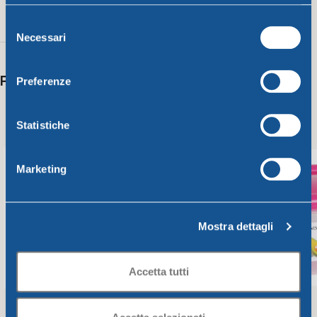
Lime
,
380 g
Azzurro
5LT
Selezione
Necessari
del
consenso
Potrebbero interessarti anche
Preferenze
Statistiche
Marketing
Mostra dettagli
Accetta tutti