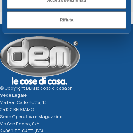
Accetta selezionati
CONTENITORE ERMETICO
CONTENITORE ER
RETTANGOLARE 2 LT
RETTANGOLARE 1 
Rifiuta
Promozioni
Promozioni
3,93
€
2,44
€
Scegli
Scegli
© Copyright DEM le cose di casa srl
Sede Legale
Via Don Carlo Botta, 13
24122 BERGAMO
Sede Operativa e Magazzino
Via San Rocco, 8/A
24060 TELGATE (BG)