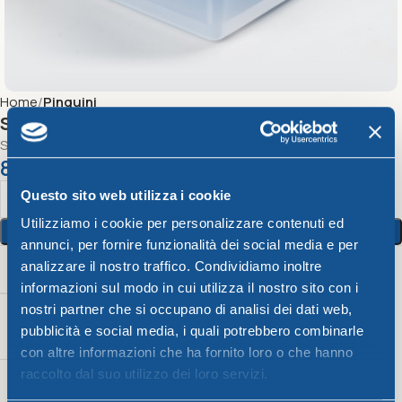
Home
Pinguini
SET 4 FRESKO QUADRI
Set 4 Fresko Quadri
8,01
€
Questo sito web utilizza i cookie
Utilizziamo i cookie per personalizzare contenuti ed
Aggiungi Al Carrello
annunci, per fornire funzionalità dei social media e per
analizzare il nostro traffico. Condividiamo inoltre
Peso
Color
Capacità
informazioni sul modo in cui utilizza il nostro sito con i
nostri partner che si occupano di analisi dei dati web,
0,5 + 1 +
pubblicità e social media, i quali potrebbero combinarle
447 g
Turchese
2,5 lt
con altre informazioni che ha fornito loro o che hanno
raccolto dal suo utilizzo dei loro servizi.