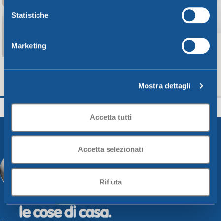
Statistiche
Marketing
Mostra dettagli
Ciotolina CM.20 bianca
HO.RE.CA. BICCHIE
Ho.re.ca - Smarty
Ho.re.ca - Smarty
Accetta tutti
5,21
€
1,61
€
Aggiungi Al Carrello
Aggiungi Al Carrello
Accetta selezionati
Rifiuta