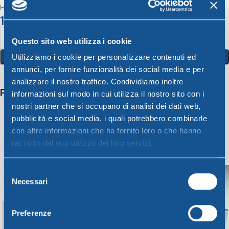
HO.RE.CA. BICCHIERE GHIACCIO cc.270
1,27
€
Questo sito web utilizza i cookie
Aggiungi Al Carrello
Utilizziamo i cookie per personalizzare contenuti ed
annunci, per fornire funzionalità dei social media e per
analizzare il nostro traffico. Condividiamo inoltre
Potrebbero interessarti anche
informazioni sul modo in cui utilizza il nostro sito con i
nostri partner che si occupano di analisi dei dati web,
pubblicità e social media, i quali potrebbero combinarle
con altre informazioni che ha fornito loro o che hanno
raccolto dal suo utilizzo dei loro servizi.
Selezione
Necessari
del
consenso
Preferenze