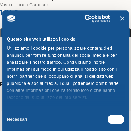
Vaso rotondo Campana
1,04
€
Aggiungi Al Carrello
Questo sito web utilizza i cookie
Peso
Utilizziamo i cookie per personalizzare contenuti ed
annunci, per fornire funzionalità dei social media e per
54 g
analizzare il nostro traffico. Condividiamo inoltre
informazioni sul modo in cui utilizza il nostro sito con i
nostri partner che si occupano di analisi dei dati web,
Potrebbero interessarti anche
pubblicità e social media, i quali potrebbero combinarle
con altre informazioni che ha fornito loro o che hanno
raccolto dal suo utilizzo dei loro servizi.
Selezione
Necessari
del
consenso