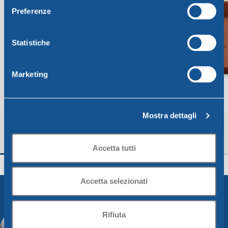
Preferenze
Statistiche
Marketing
Mostra dettagli
SOTTOVASO GREENTIME DIAM. CM. 36
SOTTOVASO GREEN
Accetta tutti
cotto
cotto
Greentime
Greentime
2,78
€
1,16
€
Accetta selezionati
Aggiungi Al Carrello
Aggiungi Al Carrello
Rifiuta