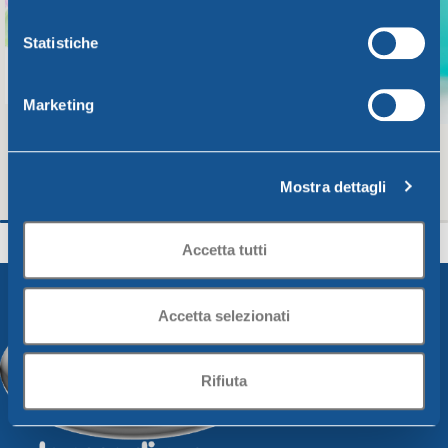
Statistiche
Marketing
Mostra dettagli
FROSTY SET 6 BICCHIERI – 250 cc
FROSTY TAZZONE 
Frosty Line
Frosty Line
Accetta tutti
7,14
€
2,20
€
Aggiungi Al Carrello
Aggiungi Al Carrello
Accetta selezionati
Rifiuta