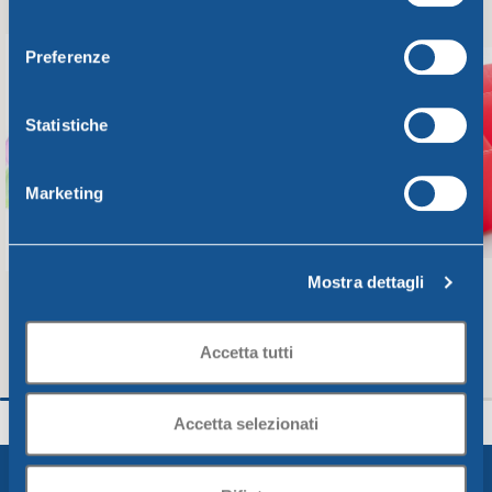
consenso
Preferenze
Statistiche
Marketing
Mostra dettagli
Accetta tutti
FROSTY SET 6 BICCHIERI – 250 cc
FROSTY SCOLAPOS
14 x h 11 cm
Accetta selezionati
Frosty Line
Frosty Line
7,14
€
4,21
€
Aggiungi Al Carrello
Aggiungi Al Carrello