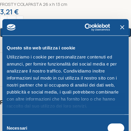
FROSTY COLAPASTA 26 x h 13 cm
3,21
€
Aggiungi Al Carrello
Peso
Color
Questo sito web utilizza i cookie
Utilizziamo i cookie per personalizzare contenuti ed
Giallo
,
annunci, per fornire funzionalità dei social media e per
Verde
,
analizzare il nostro traffico. Condividiamo inoltre
Fucsia
,
informazioni sul modo in cui utilizza il nostro sito con i
132 g
Blu
nostri partner che si occupano di analisi dei dati web,
pubblicità e social media, i quali potrebbero combinarle
con altre informazioni che ha fornito loro o che hanno
Potrebbero interessarti anche
raccolto dal suo utilizzo dei loro servizi.
Selezione
Necessari
del