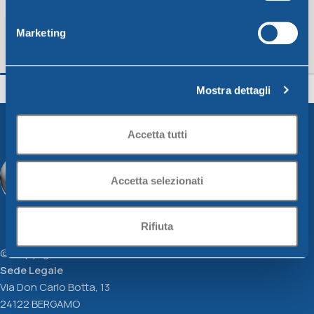
Marketing
SET 3 CONTENITORI rettangolari
Contenitore ermeti
400ml-800ml-1,4Lt
Mostra dettagli
Frescoclip
Frescoclip
9,01
€
7,54
€
Aggiungi Al Carrello
Aggiungi Al Carrello
Accetta tutti
Accetta selezionati
Rifiuta
© Copyright DEM le cose di casa srl
Sede Legale
Via Don Carlo Botta, 13
24122 BERGAMO