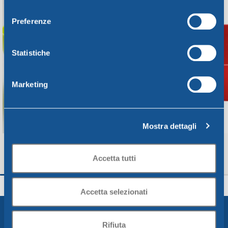
consenso
Preferenze
Statistiche
Marketing
Mostra dettagli
Accetta tutti
Insalatiera CM. 28 verde lime
Insalatiera CM. 24 
Unica
Unica
Accetta selezionati
9,48
€
6,94
€
Aggiungi Al Carrello
Aggiungi Al Carrello
Rifiuta