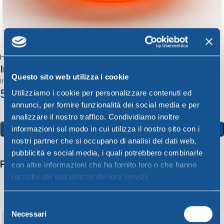
Home
Bahia
Insalatiera CM. 20 Bahia
Questo sito web utilizza i cookie
Insalatiera Cm.20 Bahia
5,21
€
Utilizziamo i cookie per personalizzare contenuti ed
annunci, per fornire funzionalità dei social media e per
analizzare il nostro traffico. Condividiamo inoltre
Aggiungi Al Carrello
informazioni sul modo in cui utilizza il nostro sito con i
nostri partner che si occupano di analisi dei dati web,
pubblicità e social media, i quali potrebbero combinarle
Potrebbero interessarti anche
con altre informazioni che ha fornito loro o che hanno
raccolto dal suo utilizzo dei loro servizi.
Selezione
Necessari
del