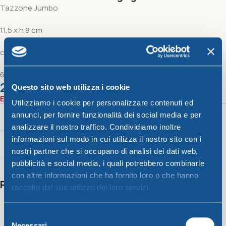
Tazzone Jumbo
11,5 x h 8 cm
cc. 650
66 g
2,67
€
Questo sito web utilizza i cookie
Esaurito
Utilizziamo i cookie per personalizzare contenuti ed
annunci, per fornire funzionalità dei social media e per
Peso
Color
Capacità
analizzare il nostro traffico. Condividiamo inoltre
informazioni sul modo in cui utilizza il nostro sito con i
66 g
Grigio
cc. 650
nostri partner che si occupano di analisi dei dati web,
pubblicità e social media, i quali potrebbero combinarle
con altre informazioni che ha fornito loro o che hanno
Potrebbero interessarti anche
raccolto dal suo utilizzo dei loro servizi.
Selezione
Necessari