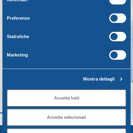
del
consenso
Preferenze
Statistiche
Marketing
Mostra dettagli
Accetta tutti
Bicchiere bibita cc. 450 marmo rosa,
Bicchiere acqua cc
verde, blu
verde, blu
Accetta selezionati
Arabesque
Arabesque
1,85
€
1,48
€