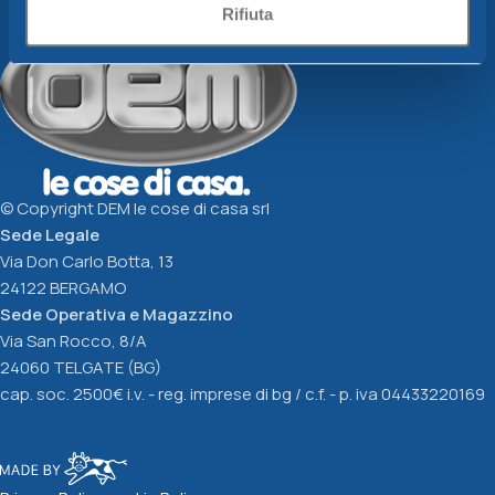
Scegli
Scegli
Rifiuta
© Copyright DEM le cose di casa srl
Sede Legale
Via Don Carlo Botta, 13
24122 BERGAMO
Sede Operativa e Magazzino
Via San Rocco, 8/A
24060 TELGATE (BG)
cap. soc. 2500€ i.v. - reg. imprese di bg / c.f. - p. iva 04433220169