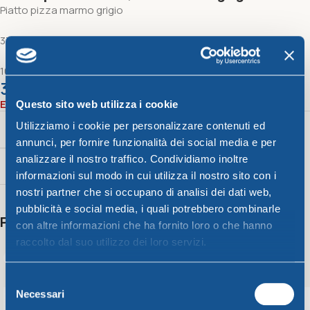
Piatto pizza marmo grigio
33 x h 1,5 cm
167 g
3,80
€
Esaurito
Questo sito web utilizza i cookie
Utilizziamo i cookie per personalizzare contenuti ed
Peso
Color
annunci, per fornire funzionalità dei social media e per
analizzare il nostro traffico. Condividiamo inoltre
167 g
Grigio
informazioni sul modo in cui utilizza il nostro sito con i
nostri partner che si occupano di analisi dei dati web,
pubblicità e social media, i quali potrebbero combinarle
Potrebbero interessarti anche
con altre informazioni che ha fornito loro o che hanno
raccolto dal suo utilizzo dei loro servizi.
SOLD OUT
Selezione
Necessari
del