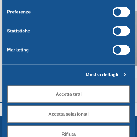
consenso
Preferenze
Statistiche
Marketing
Mostra dettagli
Accetta tutti
Caraffa graduata 13-19 x h 21 cm – Lt. 1,5
Caraffina Mug cc. 3
marmo grigio
Arabesque
Arabesque
Accetta selezionati
9,88
€
2,16
€
Leggi Tutto
Scegli
Rifiuta