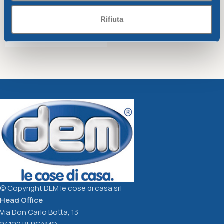
Rifiuta
MODULAR BOX 60X40X30
SET 8 PINSY PEGS
C/COP.FR.
Unica storage
Unica storage
17,95
€
1,80
€
Select Options
Read More
© Copyright DEM le cose di casa srl
Head Office
Via Don Carlo Botta, 13