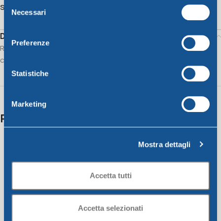
Selezione
Share:
Necessari
del
consenso
Description
Preferenze
Rectangular basin w/handles dimensions cm.34x42xh17,
capacity lt.12 ECO
Statistiche
Marketing
Related products
Mostra dettagli
SOLD OUT
SOLD OUT
Accetta tutti
Accetta selezionati