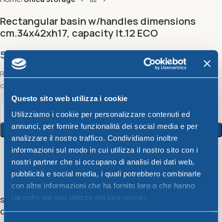
Rectangular basin w/handles dimensions
cm.34x42xh17, capacity lt.12 ECO
5,11
€
Rectangular basin w/handles dimensions cm.34x42xh17,
capacity lt.12 ECO
Questo sito web utilizza i cookie
Utilizziamo i cookie per personalizzare contenuti ed
annunci, per fornire funzionalità dei social media e per
Add To Cart
analizzare il nostro traffico. Condividiamo inoltre
informazioni sul modo in cui utilizza il nostro sito con i
19
People watching this product now!
nostri partner che si occupano di analisi dei dati web,
pubblicità e social media, i quali potrebbero combinarle
con altre informazioni che ha fornito loro o che hanno
raccolto dal suo utilizzo dei loro servizi.
SKU:
12292
Category:
Unica storage