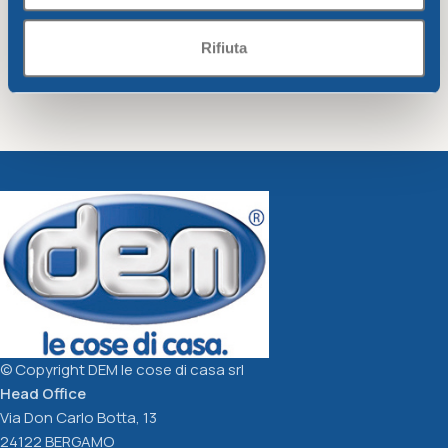
Rifiuta
Bucket with handle diam.
Bucket with handle diam.
cm30xh28, capacity lt.12
cm30xh28, capacity lt.12
Unica storage
Unica storage
butter
lime
6,35
€
6,35
€
Add To Cart
Add To Cart
© Copyright DEM le cose di casa srl
Head Office
Via Don Carlo Botta, 13
24122 BERGAMO