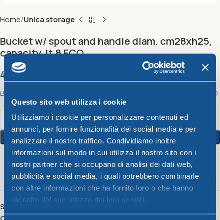
Home
Unica storage
Bucket w/ spout and handle diam. cm28xh25,
capacity lt.8 ECO
4,24
€
Bucket w/ spout and handle diam. cm28xh25, capacity lt.8 ECO
Questo sito web utilizza i cookie
Utilizziamo i cookie per personalizzare contenuti ed
annunci, per fornire funzionalità dei social media e per
Add To Cart
analizzare il nostro traffico. Condividiamo inoltre
informazioni sul modo in cui utilizza il nostro sito con i
nostri partner che si occupano di analisi dei dati web,
16
People watching this product now!
pubblicità e social media, i quali potrebbero combinarle
con altre informazioni che ha fornito loro o che hanno
raccolto dal suo utilizzo dei loro servizi.
SKU:
12263
Category:
Unica storage