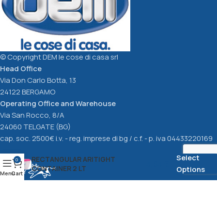
© Copyright DEM le cose di casa srl
Head Office
Via Don Carlo Botta, 13
24122 BERGAMO
Operating Office and Warehouse
Via San Rocco, 8/A
24060 TELGATE (BG)
cap. soc. 2500€ i.v. - reg. imprese di bg / c.f. - p. iva 04433220169
Select
RECTANGULAR ARITIGHT
0
3,93
€
CONTAINER 2 LT
Options
Menu
Cart
Privacy Policy
cookie Policy