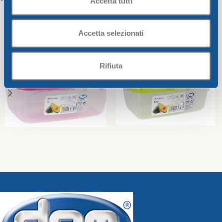
Accetta tutti
Accetta selezionati
Rifiuta
RECTANGULAR ARITIGHT
Rectangular airtight
CONTAINER 1 LT
container 0,5lt
Promotions
Promotions
2,44
€
1,66
€
Select Options
Add To Cart