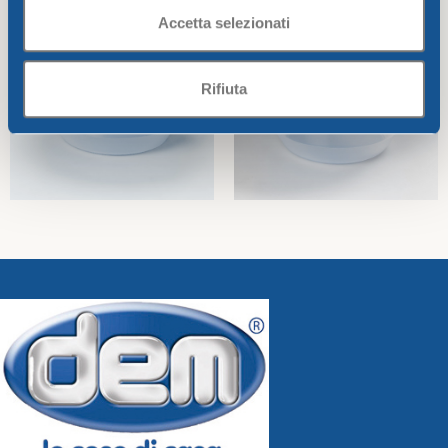
Accetta selezionati
Rifiuta
ROUND AIRTIGHT
ROUND AIRTIGHT
CONTAINER CC.900
CONTAINER CC.2800
Pinguini
Pinguini
2,00
€
3,94
€
Add To Cart
Add To Cart