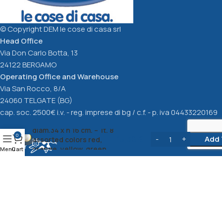
© Copyright DEM le cose di casa srl
Head Office
Via Don Carlo Botta, 13
24122 BERGAMO
Operating Office and Warehouse
Via San Rocco, 8/A
24060 TELGATE (BG)
cap. soc. 2500€ i.v. - reg. imprese di bg / c.f. - p. iva 04433220169
PICASSO – Salad bowl
diam.34 x h 16 cm. – lt. 8
0
15,36
€
Add 
assorted colors red,
orange, yellow, green,
Menu
Cart
blue, light blue
Privacy Policy
cookie Policy