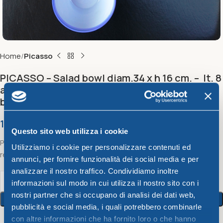
Home
Picasso
PICASSO – Salad bowl diam.34 x h 16 cm. – lt. 8
assorted colors red, orange, yellow, green,
blue, light blue
15,36
€
Questo sito web utilizza i cookie
PICASSO – Salad bowl diam.34 x h 16 cm. – lt. 8 assorted colors
Utilizziamo i cookie per personalizzare contenuti ed
red, orange, yellow, green, blue, light blue
annunci, per fornire funzionalità dei social media e per
analizzare il nostro traffico. Condividiamo inoltre
informazioni sul modo in cui utilizza il nostro sito con i
nostri partner che si occupano di analisi dei dati web,
Add To Cart
pubblicità e social media, i quali potrebbero combinarle
con altre informazioni che ha fornito loro o che hanno