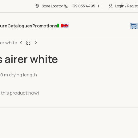
Store Locator
+39 035 4495111
Login / Regist
hure
Catalogues
Promotions
rer white
s airer white
 20 m drying length
 this product now!