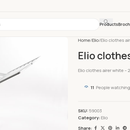
Products
Broc
Home
Elio
Elio clothes ai
Elio clothe
Elio clothes airer white –
11
People watching
SKU:
59003
Category:
Elio
Share: