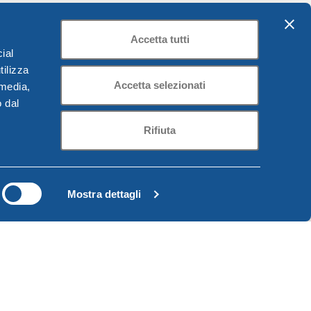
Accetta tutti
ial
tilizza
Accetta selezionati
 media,
o dal
Rifiuta
Mostra dettagli
r 54×100 cm