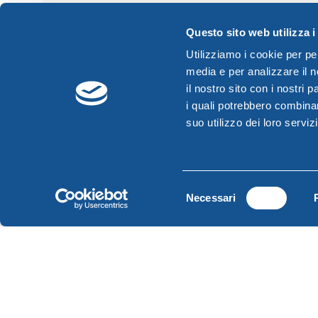
SOLD OUT
SOLD 
Questo sito web utilizza i
Utilizziamo i cookie per pe
media e per analizzare il n
il nostro sito con i nostri 
i quali potrebbero combinar
suo utilizzo dei loro servizi
Selezione
Necessari
del
consenso
Elio clothes airer grey
Elio res
Elio
Elio