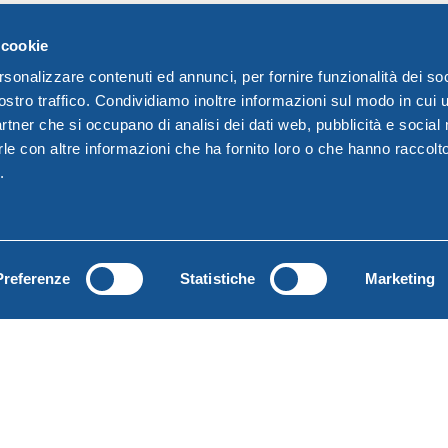
OUT
 cookie
rsonalizzare contenuti ed annunci, per fornire funzionalità dei soc
ostro traffico. Condividiamo inoltre informazioni sul modo in cui u
partner che si occupano di analisi dei dati web, pubblicità e social
le con altre informazioni che ha fornito loro o che hanno raccolt
.
Preferenze
Statistiche
Marketing
in clothes airer
Elio balcony clothes aire
Elio
© Copyright DEM le cose di casa srl