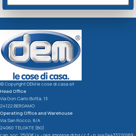
Soft drink glass cc. 450 pink
Jumbo cup cc. 650 grey
marble, green, blue
Arabesque
Arabesque
1,85
€
2,67
€
Select Options
Read More
© Copyright DEM le cose di casa srl
Head Office
Via Don Carlo Botta, 13
24122 BERGAMO
Operating Office and Warehouse
Via San Rocco, 8/A
24060 TELGATE (BG)
cap. soc. 2500€ i.v. - reg. imprese di bg / c.f. - p. iva 04433220169