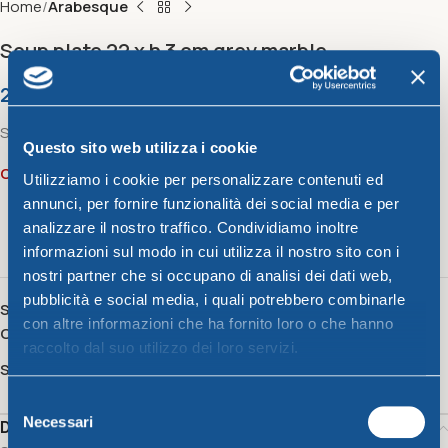
Home
Arabesque
Soup plate 22 x h 3 cm grey marble
2,28
€
Soup plate 22 x h 3 cm grey marble
Questo sito web utilizza i cookie
Out of stock
Utilizziamo i cookie per personalizzare contenuti ed
annunci, per fornire funzionalità dei social media e per
analizzare il nostro traffico. Condividiamo inoltre
16
People watching this product now!
informazioni sul modo in cui utilizza il nostro sito con i
nostri partner che si occupano di analisi dei dati web,
pubblicità e social media, i quali potrebbero combinarle
SKU:
30210
con altre informazioni che ha fornito loro o che hanno
Category:
Arabesque
raccolto dal suo utilizzo dei loro servizi.
Share:
Selezione
Necessari
Description
del