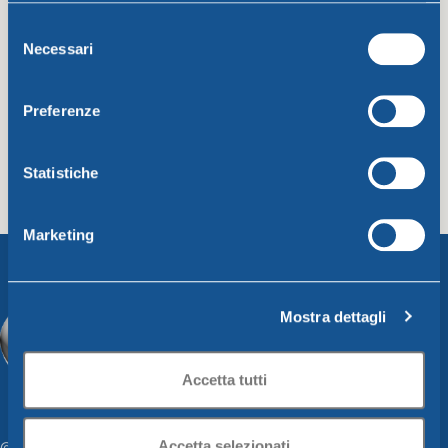
Selezione
Necessari
del
consenso
Preferenze
Statistiche
Marketing
Mostra dettagli
Accetta tutti
Accetta selezionati
© Copyright DEM le cose di casa srl